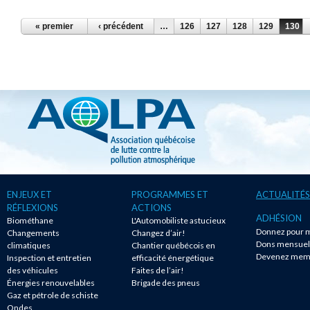
PAGES
« premier
‹ précédent
…
126
127
128
129
130
ENJEUX ET
PROGRAMMES ET
ACTUALITÉS
RÉFLEXIONS
ACTIONS
ADHÉSION
Biométhane
L'Automobiliste astucieux
Donnez pour m
Changements
Changez d’air!
Dons mensuel
climatiques
Chantier québécois en
Devenez mem
Inspection et entretien
efficacité énergétique
des véhicules
Faites de l’air!
Énergies renouvelables
Brigade des pneus
Gaz et pétrole de schiste
Ondes