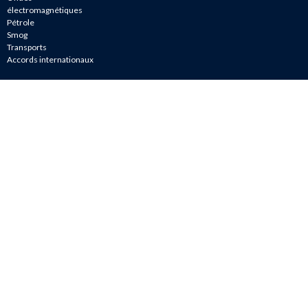
électromagnétiques
Pétrole
Smog
Transports
Accords internationaux