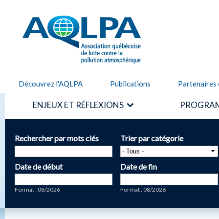
Alle
cont
AQLPA
prin
Découvrez l'AQLPA
Publications
Partenaires 
ENJEUX ET RÉFLEXIONS
PROGRAM
Rechercher par mots clés
Trier par catégorie
Date de début
Date de fin
Date
Date
Format : 08/2026
Format : 08/2026