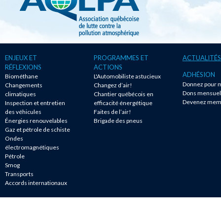
ENJEUX ET
PROGRAMMES ET
ACTUALITÉS
RÉFLEXIONS
ACTIONS
ADHÉSION
Biométhane
L'Automobiliste astucieux
Donnez pour m
Changements
Changez d’air!
Dons mensuel
climatiques
Chantier québécois en
Devenez mem
Inspection et entretien
efficacité énergétique
des véhicules
Faites de l’air!
Énergies renouvelables
Brigade des pneus
Gaz et pétrole de schiste
Ondes
électromagnétiques
Pétrole
Smog
Transports
Accords internationaux