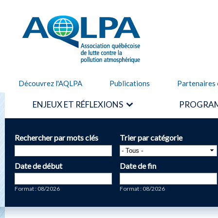
Alle
cont
AQLPA
prin
Découvrez l'AQLPA
Publications
Partenaires 
ENJEUX ET RÉFLEXIONS
PROGRAM
Rechercher par mots clés
Trier par catégorie
Date de début
Date de fin
Date
Date
Format : 08/2026
Format : 08/2026