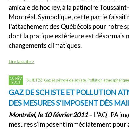
amicale de hockey, à la patinoire Toussaint
Montréal. Symbolique, cette partie faisait 
l'attachement des Québécois pour notre sp
dont la pratique extérieure est désormais 
changements climatiques.
Lire la suite >
10 FÉV
SUJET(S):
Gaz et pétrole de schiste
,
Pollution atmosphérique
2011
GAZ DE SCHISTE ET POLLUTION A
DES MESURES S’IMPOSENT DÈS M
Montréal, le 10 février 2011
– L'AQLPA jug
mesures s’imposent immédiatement pour a