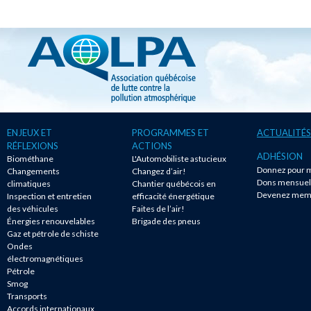
ENJEUX ET
PROGRAMMES ET
ACTUALITÉS
RÉFLEXIONS
ACTIONS
ADHÉSION
Biométhane
L'Automobiliste astucieux
Donnez pour m
Changements
Changez d’air!
Dons mensuel
climatiques
Chantier québécois en
Devenez mem
Inspection et entretien
efficacité énergétique
des véhicules
Faites de l’air!
Énergies renouvelables
Brigade des pneus
Gaz et pétrole de schiste
Ondes
électromagnétiques
Pétrole
Smog
Transports
Accords internationaux