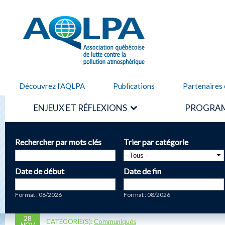
Alle
cont
AQLPA
prin
Découvrez l'AQLPA
Publications
Partenaires 
ENJEUX ET RÉFLEXIONS
PROGRAM
Rechercher par mots clés
Trier par catégorie
Date de début
Date de fin
Date
Date
Format : 08/2026
Format : 08/2026
28
CATÉGORIE(S):
Communiqués
NOV