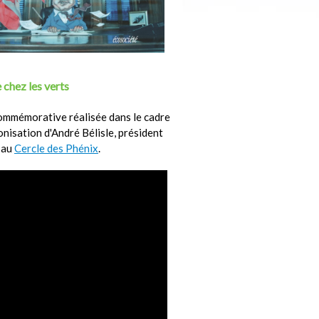
 chez les verts
ommémorative réalisée dans le cadre
ronisation d'André Bélisle, président
 au
Cercle des Phénix
.