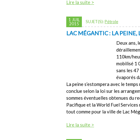
Lire la suite >
1 JUIL
SUJET(S):
Pétrole
2015
LAC MÉGANTIC : LA PEINE,
Deux ans, le
déraillemen
110km/heure
mobilisé 1
sans les 47
évaporés da
La peine s’estompera avec le temps m
conclue selon la loi sur les arrang
sommes éventuelles obtenues du rec
Pacifique et la World Fuel Services 
tout comme pour la ville de Lac Még
Lire la suite >