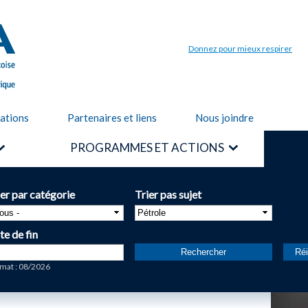
Aller au
contenu
principal
Donnez pour mieux respirer
cations
Partenaires et liens
Nous joindre
PROGRAMMES ET ACTIONS
ier par catégorie
Trier pas sujet
te de fin
te
mat : 08/2026