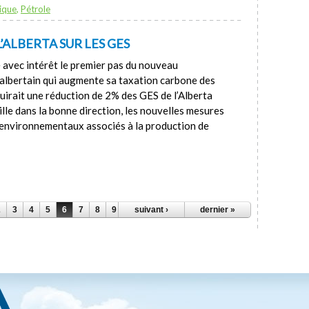
ique
,
Pétrole
’ALBERTA SUR LES GES
 avec intérêt le premier pas du nouveau
lbertain qui augmente sa taxation carbone des
nduirait une réduction de 2% des GES de l’Alberta
ille dans la bonne direction, les nouvelles mesures
s environnementaux associés à la production de
2
3
4
5
6
7
8
9
10
suivant ›
…
dernier »