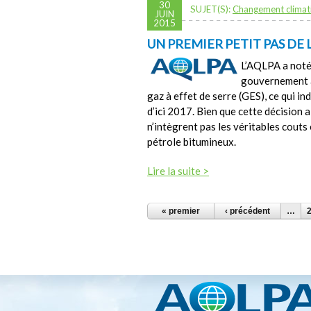
30
SUJET(S):
Changement climat
JUIN
2015
UN PREMIER PETIT PAS DE L
L’AQLPA a noté
gouvernement a
gaz à effet de serre (GES), ce qui i
d’ici 2017. Bien que cette décision a
n’intègrent pas les véritables cout
pétrole bitumineux.
Lire la suite >
PAGES
« premier
‹ précédent
…