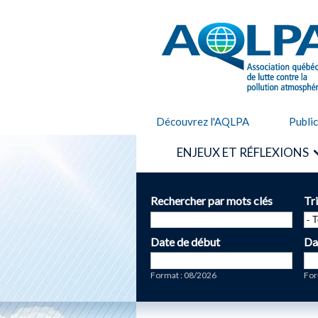
AQLPA
Découvrez l'AQLPA
Publi
ENJEUX ET RÉFLEXIONS
Rechercher par mots clés
Tr
Date de début
Da
Date
Da
Format : 08/2026
For