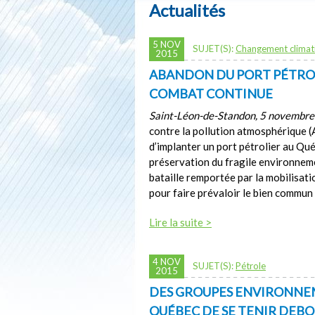
Actualités
5 NOV
SUJET(S):
Changement climat
2015
ABANDON DU PORT PÉTROLI
COMBAT CONTINUE
Saint-Léon-de-Standon, 5 novembr
contre la pollution atmosphérique 
d’implanter un port pétrolier au Qu
préservation du fragile environneme
bataille remportée par la mobilisa
pour faire prévaloir le bien commun 
Lire la suite >
4 NOV
SUJET(S):
Pétrole
2015
DES GROUPES ENVIRONNE
QUÉBEC DE SE TENIR DE