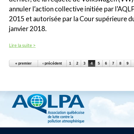
annuler l’action collective initiée par l’AQ
2015 et autorisée par la Cour supérieure 
janvier 2018.
Lire la suite >
PAGES
« premier
‹ précédent
1
2
3
4
5
6
7
8
9