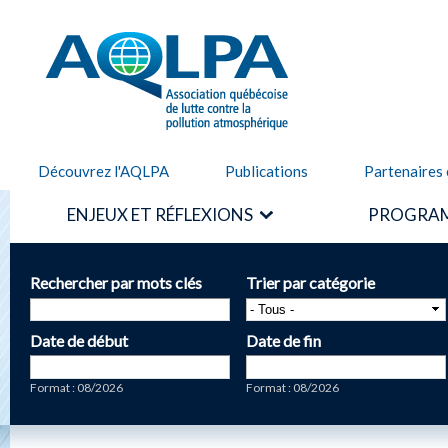
Alle
cont
AQLPA
prin
Découvrez l'AQLPA
Publications
Partenaires 
ENJEUX ET RÉFLEXIONS
PROGRAM
Rechercher par mots clés
Trier par catégorie
Date de début
Date de fin
Date
Date
Format : 08/2026
Format : 08/2026