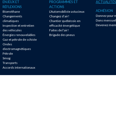
ENJEUX ET
PROGRAMMES ET
ACTUALITÉS
RÉFLEXIONS
ACTIONS
ADHÉSION
Biométhane
L'Automobiliste astucieux
Donnez pour m
Changements
Changez d’air!
Dons mensuel
climatiques
Chantier québécois en
Devenez mem
Inspection et entretien
efficacité énergétique
des véhicules
Faites de l’air!
Énergies renouvelables
Brigade des pneus
Gaz et pétrole de schiste
Ondes
électromagnétiques
Pétrole
Smog
Transports
Accords internationaux