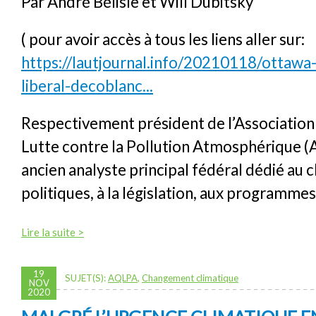
Par André Bélisle et Will Dubitsky
( pour avoir accès à tous les liens aller sur:
https://lautjournal.info/20210118/ottawa
liberal-decoblanc...
Respectivement président de l’Associatio
Lutte contre la Pollution Atmosphérique 
ancien analyste principal fédéral dédié au c
politiques, à la législation, aux programmes
Lire la suite >
19
SUJET(S):
AQLPA
,
Changement climatique
NOV
2020