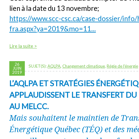
lien à la date du 13 novembre;
https://www.scc-csc.ca/case-dossier/info/
fra.aspx?ya=2019&mo=11...
Lire la suite >
26
SUJET(S):
AQLPA
,
Changement climatique
,
Régie de l'énergie
JUIN
2019
L’AQLPA ET STRATÉGIES ÉNERGÉTI
APPLAUDISSENT LE TRANSFERT DU
AU MELCC.
Mais souhaitent le maintien de Tran
Énergétique Québec (TÉQ) et des mé