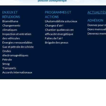
ENJEUX ET
PROGRAMMES ET
ACTUALITÉS
RÉFLEXIONS
ACTIONS
ADHÉSION
Biométhane
L'Automobiliste astucieux
Donnez pour m
Changements
Changez d’air!
Dons mensuel
climatiques
Chantier québécois en
Devenez mem
Inspection et entretien
efficacité énergétique
des véhicules
Faites de l’air!
Énergies renouvelables
Brigade des pneus
Gaz et pétrole de schiste
Ondes
électromagnétiques
Pétrole
Smog
Transports
Accords internationaux