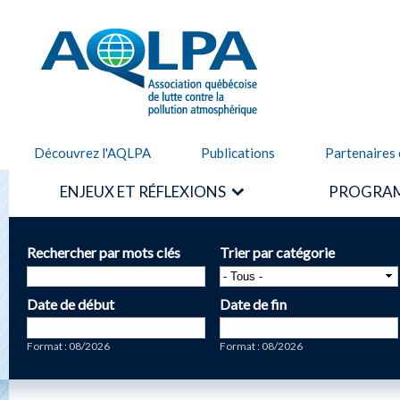
Alle
cont
AQLPA
prin
Découvrez l'AQLPA
Publications
Partenaires 
ENJEUX ET RÉFLEXIONS
PROGRAM
Rechercher par mots clés
Trier par catégorie
Date de début
Date de fin
Date
Date
Format : 08/2026
Format : 08/2026