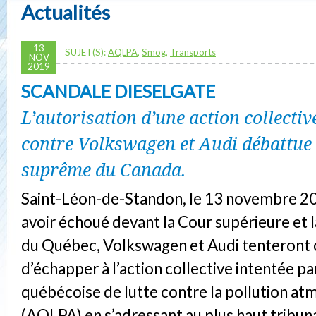
Actualités
13
SUJET(S):
AQLPA
,
Smog
,
Transports
NOV
2019
SCANDALE DIESELGATE
L’autorisation d’une action collecti
contre Volkswagen et Audi débattue
suprême du Canada.
Saint-Léon-de-Standon, le 13 novembre 20
avoir échoué devant la Cour supérieure et 
du Québec, Volkswagen et Audi tenteront 
d’échapper à l’action collective intentée pa
québécoise de lutte contre la pollution a
(AQLPA) en s’adressant au plus haut tribuna