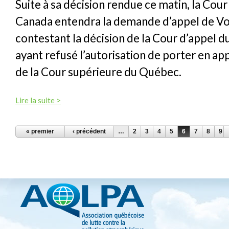
Suite à sa décision rendue ce matin, la Co
Canada entendra la demande d’appel de V
contestant la décision de la Cour d’appel d
ayant refusé l’autorisation de porter en ap
de la Cour supérieure du Québec.
Lire la suite >
PAGES
« premier
‹ précédent
…
2
3
4
5
6
7
8
9