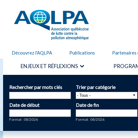
Alle
cont
AQLPA
prin
Découvrez l'AQLPA
Publications
Partenaires 
ENJEUX ET RÉFLEXIONS
PROGRAM
Rechercher par mots clés
Trier par catégorie
Date de début
Date de fin
Date
Date
Format : 08/2026
Format : 08/2026