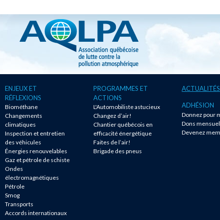
ENJEUX ET
PROGRAMMES ET
ACTUALITÉS
RÉFLEXIONS
ACTIONS
ADHÉSION
Biométhane
L'Automobiliste astucieux
Donnez pour m
Changements
Changez d’air!
Dons mensuel
climatiques
Chantier québécois en
Devenez mem
Inspection et entretien
efficacité énergétique
des véhicules
Faites de l’air!
Énergies renouvelables
Brigade des pneus
Gaz et pétrole de schiste
Ondes
électromagnétiques
Pétrole
Smog
Transports
Accords internationaux