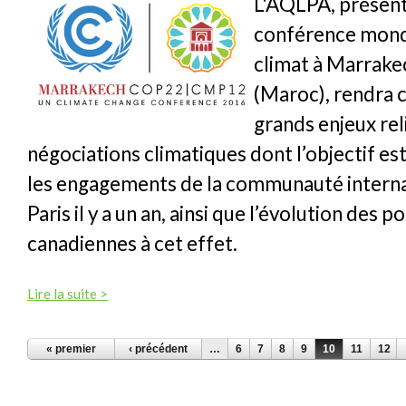
L'AQLPA, présent
conférence mondi
climat à Marrake
(Maroc), rendra
grands enjeux rel
négociations climatiques dont l’objectif es
les engagements de la communauté internat
Paris il y a un an, ainsi que l’évolution des p
canadiennes à cet effet.
Lire la suite >
PAGES
« premier
‹ précédent
…
6
7
8
9
10
11
12