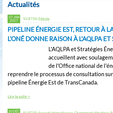
Actualités
27 JAN
SUJET(S):
Pétrole
2017
PIPELINE ÉNERGIE EST, RETOUR À L
L'ONÉ DONNE RAISON À L'AQLPA ET S
L'AQLPA et Stratégies Éner
accueillent avec soulagem
de l'Office national de l'
reprendre le processus de consultation sur 
pipeline Énergie Est de TransCanada.
Lire la suite >
20 DÉC
SUJET(S):
Accords internationaux
,
Changement climatique
,
P