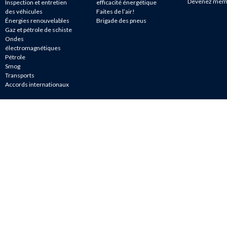
Devenez mem
Inspection et entretien
efficacité énergétique
des véhicules
Faites de l’air!
Énergies renouvelables
Brigade des pneus
Gaz et pétrole de schiste
Ondes
électromagnétiques
Pétrole
Smog
Transports
Accords internationaux