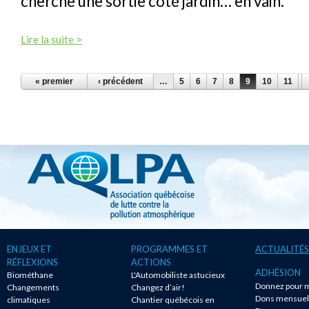
cherche une sortie côté jardin… en vain.
Lire la suite >
PAGES
« premier
‹ précédent
…
5
6
7
8
9
10
11
1
ENJEUX ET
PROGRAMMES ET
ACTUALITÉS
RÉFLEXIONS
ACTIONS
ADHÉSION
Biométhane
L'Automobiliste astucieux
Donnez pour m
Changements
Changez d’air!
Dons mensuel
climatiques
Chantier québécois en