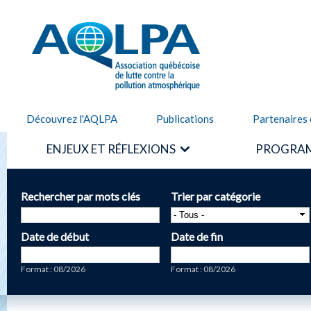
Alle
cont
AQLPA
prin
Découvrez l'AQLPA
Publications
Partenaires 
ENJEUX ET RÉFLEXIONS
PROGRAM
Rechercher par mots clés
Trier par catégorie
Date de début
Date de fin
Date
Date
Format : 08/2026
Format : 08/2026