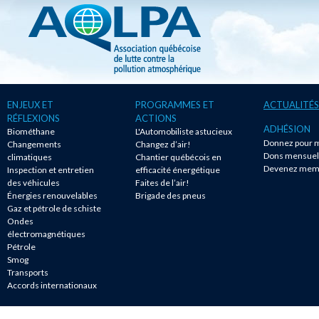
ENJEUX ET
PROGRAMMES ET
ACTUALITÉS
RÉFLEXIONS
ACTIONS
ADHÉSION
Biométhane
L'Automobiliste astucieux
Donnez pour m
Changements
Changez d’air!
Dons mensuel
climatiques
Chantier québécois en
Devenez mem
Inspection et entretien
efficacité énergétique
des véhicules
Faites de l’air!
Énergies renouvelables
Brigade des pneus
Gaz et pétrole de schiste
Ondes
électromagnétiques
Pétrole
Smog
Transports
Accords internationaux