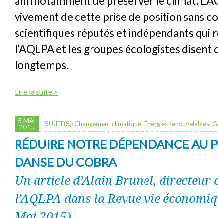
afin notamment de préserver le climat. L’A
vivement de cette prise de position sans c
scientifiques réputés et indépendants qui r
l’AQLPA et les groupes écologistes disent 
longtemps.
Lire la suite >
5 MAI
SUJET(S):
Changement climatique
,
Énergies renouvelables
,
Ga
2015
RÉDUIRE NOTRE DÉPENDANCE AU PÉ
DANSE DU COBRA
Un article d’Alain Brunel, directeur 
l’AQLPA dans la Revue vie économiqu
Mai 2015)