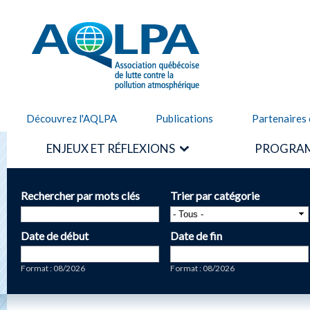
Alle
cont
AQLPA
prin
Découvrez l'AQLPA
Publications
Partenaires 
ENJEUX ET RÉFLEXIONS
PROGRAM
Rechercher par mots clés
Trier par catégorie
Date de début
Date de fin
Date
Date
Format : 08/2026
Format : 08/2026