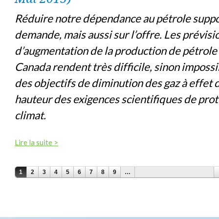
Réduire notre dépendance au pétrole suppos
demande, mais aussi sur l’offre. Les prévisi
d’augmentation de la production de pétrole
Canada rendent très difficile, sinon impossib
des objectifs de diminution des gaz à effet d
hauteur des exigences scientifiques de prot
climat.
Lire la suite >
PAGES
1
2
3
4
5
6
7
8
9
…