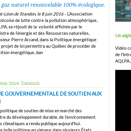
l gaz naturel renouvelable 100% écologique.
nt-Léon de Standon, le 8 juin 2016
- L’Association
bécoise de lutte contre la pollution atmosphérique,
PA, se réjouit de la volonté affichée par le
istre de l’énergie et des Ressources naturelles,
Un aigle
sieur Pierre Arcand, dans la Politique énergétique
projet de loi permettra au Québec de procéder de
Vidéo c
sition énergétique, dan
de l'int
AQLPA,
ique
,
Smog
,
Transports
QUE GOUVERNEMENTALE DE SOUTIEN AUX
N
politique de soutien de mise en marché des
stre du développement durable, de l’environnement
s climatiques a rendu publique aujourd’hui.
telle politique en vigueur dans plusieurs États