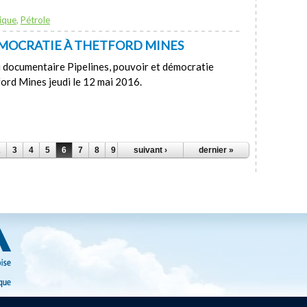
ique
,
Pétrole
DÉMOCRATIE À THETFORD MINES
 documentaire Pipelines, pouvoir et démocratie
ford Mines jeudi le 12 mai 2016.
2
3
4
5
6
7
8
9
10
suivant ›
…
dernier »