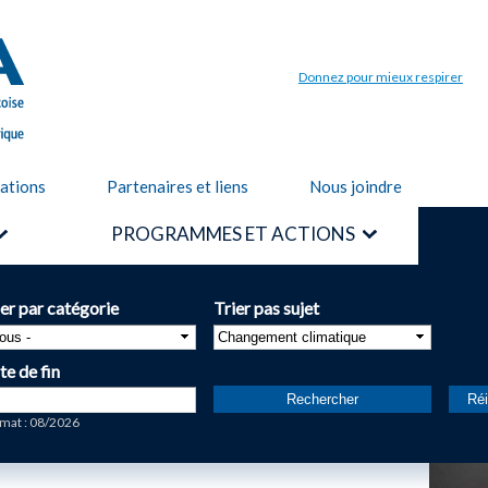
Aller au
contenu
principal
Donnez pour mieux respirer
cations
Partenaires et liens
Nous joindre
PROGRAMMES ET ACTIONS
ier par catégorie
Trier pas sujet
te de fin
te
mat : 08/2026