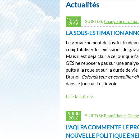
Actualités
19 JUIL
SUJET(S):
Changement climat
2016
LA SOUS-ESTIMATION ANNO
Le gouvernement de Justin Trudeau
comptabiliser les émissions de gaz à
Mais il est déjà clair à ce jour que 
GES ne reposera pas sur une analyse
puits à la roue et sur la durée de vie
Brunel,
Cofondateur et conseiller cl
dans le journal Le Devoir
Lire la suite >
8 JUIN
SUJET(S):
Biométhane
,
Chang
2016
L’AQLPA COMMENTE LE PRO
NOUVELLE POLITIQUE ÉNE