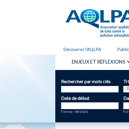
AQLPA
Découvrez l'AQLPA
Publi
ENJEUX ET RÉFLEXIONS
Rechercher par mots clés
Tr
Date de début
Da
Date
Da
Format : 08/2026
For