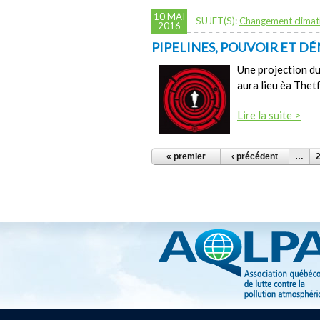
10 MAI
SUJET(S):
Changement climat
2016
PIPELINES, POUVOIR ET 
Une projection du
aura lieu èa Thet
Lire la suite >
PAGES
« premier
‹ précédent
…