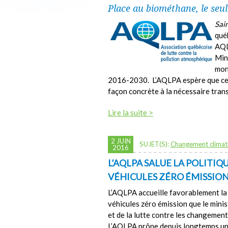
Place au biométhane, le seu
Sai
qué
AQL
Min
mon
2016-2030. L’AQLPA espère que ce 
façon concrète à la nécessaire tran
Lire la suite >
2 JUIN
SUJET(S):
Changement climat
2016
L’AQLPA SALUE LA POLITI
VÉHICULES ZÉRO ÉMISSIO
L’AQLPA accueille favorablement la 
véhicules zéro émission que le mini
et de la lutte contre les changement
L’AQLPA prône depuis longtemps une 