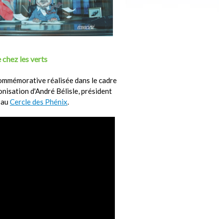
 chez les verts
ommémorative réalisée dans le cadre
ronisation d'André Bélisle, président
 au
Cercle des Phénix
.