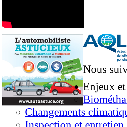
Nous suiv
Enjeux et
Biométha
Changements climatiq
Inspection et entretien