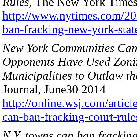
Rules,
The New York Times,
http://www.nytimes.com/20
ban-fracking-new-york-state
New York Communities Can 
Opponents Have Used Zoni
Municipalities to Outlaw th
Journal, June30 2014
http://online.wsj.com/artic
can-ban-fracking-court-ru
N.Y. towns can ban fracking,