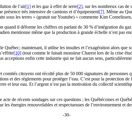
lution de l’air
[1]
et les gaz à effet de serre
[2]
, sur les nombreux cas de 
ne présence très intensive de camions et d’équipement
[7]
. Même au Québ
ts sous les terres » (gratuit sur Youtube) » commente Kim Cornelissen
quand il déforme les chiffres en parlant de 30 % d’intégration du gaz 
anadien mentionne même que la production à grande échelle n’est pas en
Québec; maintenant, il utilise les insultes et l’exagération alors que 
’effrite
[10]
(tout comme le faisait monsieur Charest lors de la crise ét
s acceptions enfin cette industrie qui ne fait aucun sens, particulière
t comités citoyens ont récolté plus de 50 000 signatures de personnes qui
ions et des règlements pour protéger l’eau. C’est pour la protection de l
erre et leur eau. Et l’argent n’est pas la motivation du collectif scientifi
e acte de récents sondages sur ces questions ; les Québécoises et Québé
ur les énergies renouvelables et respectueuses de l’environnement et de
-30-