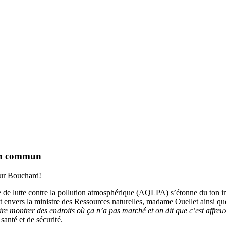
bien commun
ieur Bouchard!
 de lutte contre la pollution atmosphérique (AQLPA) s’étonne du ton i
nt envers la ministre des Ressources naturelles, madame Ouellet ainsi q
ire montrer des endroits où ça n’a pas marché et on dit que c’est affreu
anté et de sécurité.