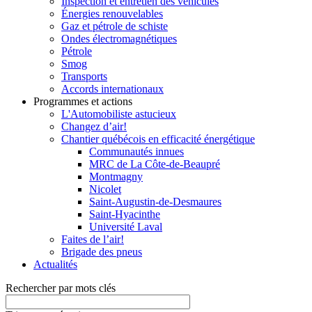
Inspection et entretien des véhicules
Énergies renouvelables
Gaz et pétrole de schiste
Ondes électromagnétiques
Pétrole
Smog
Transports
Accords internationaux
Programmes et actions
L'Automobiliste astucieux
Changez d’air!
Chantier québécois en efficacité énergétique
Communautés innues
MRC de La Côte-de-Beaupré
Montmagny
Nicolet
Saint-Augustin-de-Desmaures
Saint-Hyacinthe
Université Laval
Faites de l’air!
Brigade des pneus
Actualités
Rechercher par mots clés