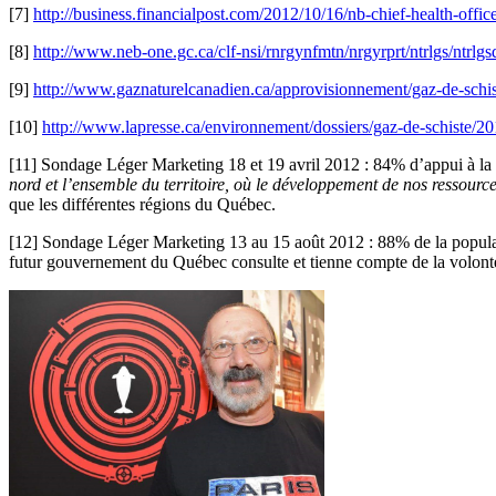
[7]
http://business.financialpost.com/2012/10/16/nb-chief-health-offi
[8]
http://www.neb-one.gc.ca/clf-nsi/rnrgynfmtn/nrgyrprt/ntrlgs/ntrl
[9]
http://www.gaznaturelcanadien.ca/approvisionnement/gaz-de-schis
[10]
http://www.lapresse.ca/environnement/dossiers/gaz-de-schiste/20
[11]
Sondage Léger Marketing 18 et 19 avril 2012 : 84% d’appui à la d
nord et l’ensemble du territoire, où le développement de nos ressources
que les différentes régions du Québec.
[12]
Sondage Léger Marketing 13 au 15 août 2012 : 88% de la population
futur gouvernement du Québec consulte et tienne compte de la volont