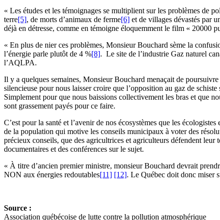
« Les études et les témoignages se multiplient sur les problèmes de pol
terre
[5]
, de morts d’animaux de ferme
[6]
et de villages dévastés par u
déjà en détresse, comme en témoigne éloquemment le film « 20000 pui
« En plus de nier ces problèmes, Monsieur Bouchard sème la confusion 
l’énergie parle plutôt de 4 %
[8]
. Le site de l’industrie Gaz naturel c
l’AQLPA.
Il y a quelques semaines, Monsieur Bouchard menaçait de poursuivre le 
silencieuse pour nous laisser croire que l’opposition au gaz de schiste s
Simplement pour que nous baissions collectivement les bras et que nou
sont grassement payés pour ce faire.
C’est pour la santé et l’avenir de nos écosystèmes que les écologistes e
de la population qui motive les conseils municipaux à voter des résolut
précieux conseils, que des agricultrices et agriculteurs défendent leur t
documentaires et des conférences sur le sujet.
« À titre d’ancien premier ministre, monsieur Bouchard devrait prendr
NON aux énergies redoutables
[11]
[12]
. Le Québec doit donc miser s
Source :
Association québécoise de lutte contre la pollution atmosphérique