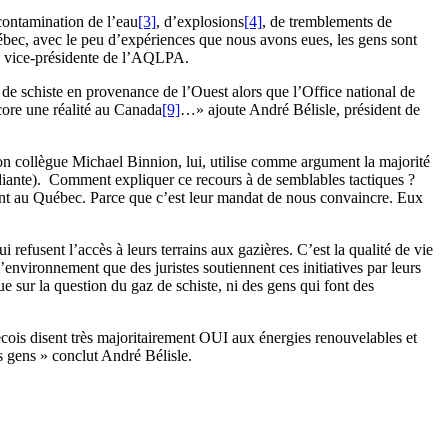
contamination de l’eau
[3]
, d’explosions
[4]
, de tremblements de
ec, avec le peu d’expériences que nous avons eues, les gens sont
, vice-présidente de l’AQLPA.
de schiste en provenance de l’Ouest alors que l’Office national de
core une réalité au Canada
[9]
…» ajoute André Bélisle, président de
son collègue Michael Binnion, lui, utilise comme argument la majorité
udiante). Comment expliquer ce recours à de semblables tactiques ?
ment au Québec. Parce que c’est leur mandat de nous convaincre. Eux
 refusent l’accès à leurs terrains aux gazières. C’est la qualité de vie
’environnement que des juristes soutiennent ces initiatives par leurs
que sur la question du gaz de schiste, ni des gens qui font des
cois disent très majoritairement OUI aux énergies renouvelables et
s gens » conclut André Bélisle.