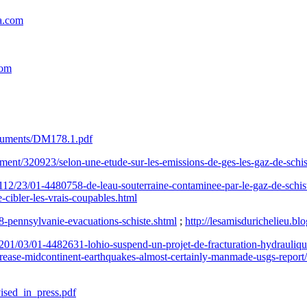
a.com
com
ocuments/DM178.1.pdf
ment/320923/selon-une-etude-sur-les-emissions-de-ges-les-gaz-de-schis
1112/23/01-4480758-de-leau-souterraine-contaminee-par-le-gaz-de-schis
ibler-les-vrais-coupables.html
8-pennsylvanie-evacuations-schiste.shtml
;
http://lesamisdurichelieu.b
1201/03/01-4482631-lohio-suspend-un-projet-de-fracturation-hydrauliq
ncrease-midcontinent-earthquakes-almost-certainly-manmade-usgs-repor
sed_in_press.pdf