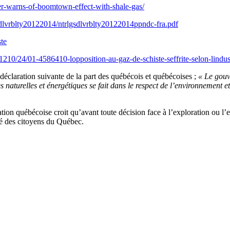
cer-warns-of-boomtown-effect-with-shale-gas/
gsdlvrblty20122014/ntrlgsdlvrblty20122014ppndc-fra.pdf
te
1210/24/01-4586410-lopposition-au-gaz-de-schiste-seffrite-selon-lindus
éclaration suivante de la part des québécois et québécoises ;
« Le gouv
 naturelles et énergétiques se fait dans le respect de l’environnement e
 québécoise croit qu’avant toute décision face à l’exploration ou l’expl
é des citoyens du Québec.