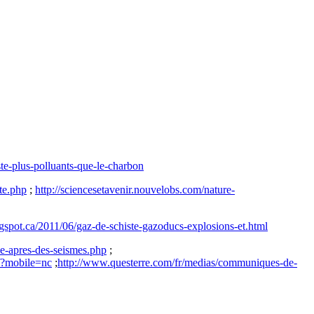
te-plus-polluants-que-le-charbon
te.php
;
http://sciencesetavenir.nouvelobs.com/nature-
logspot.ca/2011/06/gaz-de-schiste-gazoducs-explosions-et.html
ue-apres-des-seismes.php
;
t/?mobile=nc
;
http://www.questerre.com/fr/medias/communiques-de-