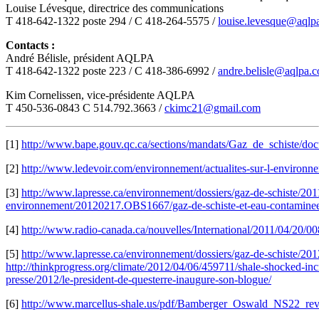
Louise Lévesque, directrice des communications
T 418-642-1322 poste 294 / C 418-264-5575 /
louise.levesque@aqlp
Contacts :
André Bélisle, président AQLPA
T 418-642-1322 poste 223 / C 418-386-6992 /
andre.belisle@aqlpa.
Kim Cornelissen, vice-présidente AQLPA
T 450-536-0843 C 514.792.3663 /
ckimc21@gmail.com
[1]
http://www.bape.gouv.qc.ca/sections/mandats/Gaz_de_schiste/d
[2]
http://www.ledevoir.com/environnement/actualites-sur-l-environne
[3]
http://www.lapresse.ca/environnement/dossiers/gaz-de-schiste/20
environnement/20120217.OBS1667/gaz-de-schiste-et-eau-contaminee-c
[4]
http://www.radio-canada.ca/nouvelles/International/2011/04/20/00
[5]
http://www.lapresse.ca/environnement/dossiers/gaz-de-schiste/20
http://thinkprogress.org/climate/2012/04/06/459711/shale-shocked-i
presse/2012/le-president-de-questerre-inaugure-son-blogue/
[6]
http://www.marcellus-shale.us/pdf/Bamberger_Oswald_NS22_revi