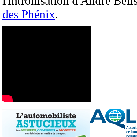
l'intronisation d'André Bél
des Phénix
.