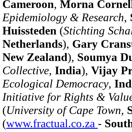
Cameroon
,
Morna Cornel
Epidemiology & Research
,
Huissteden
(
Stichting Scha
Netherlands
),
Gary Crans
New Zealand
),
Soumya Du
Collective
,
India
),
Vijay P
Ecological Democracy
,
Ind
Initiative for Rights & Valu
(
University of Cape Town
,
(
www.fractual.co.za
-
South