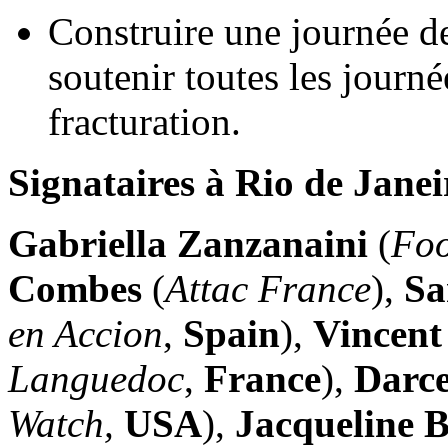
Construire une journée de
soutenir toutes les journé
fracturation.
Signataires à Rio de Janei
Gabriella Zanzanaini
(
Foo
Combes
(
Attac France
),
Sa
en Accion
,
Spain
),
Vincen
Languedoc
,
France
),
Darc
Watch,
USA
),
Jacqueline B