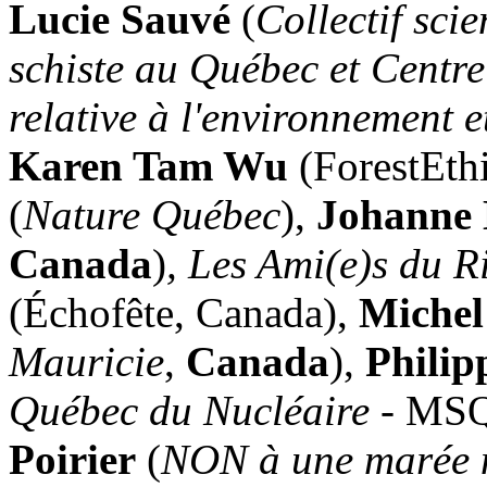
Lucie Sauvé
(
Collectif sci
schiste au Québec et Centre
relative à l'environnement 
Karen Tam Wu
(ForestEth
(
Nature Québec
),
Johanne 
Canada
)
, Les Ami(e)s du R
(Échofête, Canada),
Michel
Mauricie
,
Canada
),
Philip
Québec du Nucléaire
- MS
Poirier
(
NON à une marée n