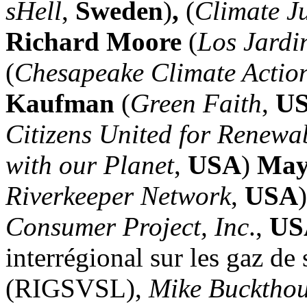
sHell
,
Sweden
)
,
(
Climate Ju
Richard Moore
(
Los Jardin
(
Chesapeake Climate Actio
Kaufman
(
Green Faith
,
U
Citizens United for Renewa
with our Planet
,
USA
)
May
Riverkeeper Network
,
USA
Consumer Project, Inc
.,
US
interrégional sur les gaz de
(RIGSVSL),
Mike Bucktho