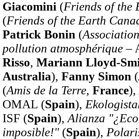
Giacomini
(
Friends of the
(
Friends of the Earth Cana
Patrick Bonin
(
Association
pollution atmosphérique
–
Risso
,
Mariann Lloyd-Sm
Australia
),
Fanny Simon
(
(
Amis de la Terre
,
France
),
OMAL (
Spain
),
Ekologist
ISF (
Spain
),
Alianza "¿Ec
imposible!"
(
Spain
),
Polaris