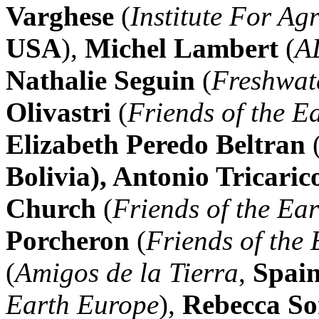
Varghese
(
Institute For Ag
USA
),
Michel Lambert
(
A
Nathalie Seguin
(
Freshwat
Olivastri
(
Friends of the 
Elizabeth Peredo Beltran
(
Bolivia), Antonio Tricaric
Church
(
Friends of the Ea
Porcheron
(
Friends of the 
(
Amigos de la Tierra
,
Spai
Earth Europe
),
Rebecca S