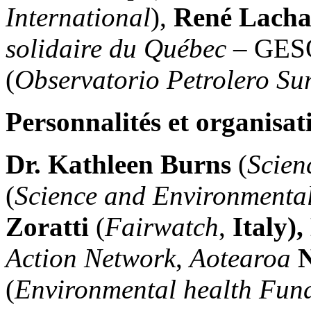
International
),
René Lacha
solidaire du Québec
– GES
(
Observatorio Petrolero Su
Personnalités et organisat
Dr. Kathleen Burns
(
Scien
(
Science and Environmenta
Zoratti
(
Fairwatch
,
Italy)
Action Network
,
Aotearoa
(
Environmental health Fun