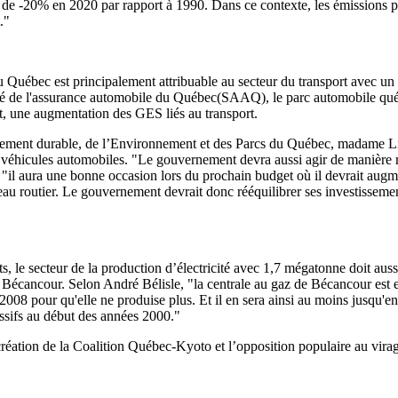
e -20% en 2020 par rapport à 1990. Dans ce contexte, les émissions pro
."
Québec est principalement attribuable au secteur du transport avec un
été de l'assurance automobile du Québec(SAAQ), le parc automobile québ
t, une augmentation des GES liés au transport.
pement durable, de l’Environnement et des Parcs du Québec, madame L
éhicules automobiles. "Le gouvernement devra aussi agir de manière réso
 "il aura une bonne occasion lors du prochain budget où il devrait augme
seau routier. Le gouvernement devrait donc rééquilibrer ses investissements
, le secteur de la production d’électricité avec 1,7 mégatonne doit auss
e de Bécancour. Selon André Bélisle, "la centrale au gaz de Bécancour es
 pour qu'elle ne produise plus. Et il en sera ainsi au moins jusqu'en
sifs au début des années 2000."
réation de la Coalition Québec-Kyoto et l’opposition populaire au virage