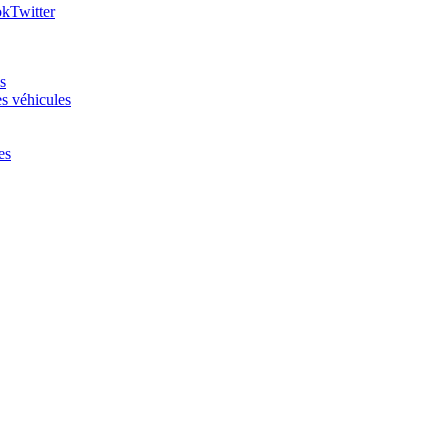
ok
Twitter
s
es véhicules
es