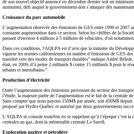
de son nouvel objectif annoncé en décembre dernier soit un minimum d
surmonter, défi auquel le gouvernement doit s’attaquer dès maintenant
Croissance du parc automobile
L’augmentation observée des émissions de GES entre 1990 et 2007 au 
constante augmentation dans ce secteur. Selon les chiffres de la Soci
passant d'environ 4 millions à 5 millions de véhicules, d'où notammen
Dans ces conditions, l'AQLPA est d’avis que la ministre du Dévelop
vigueur les normes californiennes en matière d’émissions de GES des v
transfert vers des modes de transport durables" indique André Bélisle,
était, en 2009, d’à peine 2 milliards $ contre 15 milliards $ pour le ré
urbains et interurbains."
Production d’électricité
Outre l’augmentation des émissions provenant du secteur des transports
l’étude, la majeure partie de l’augmentation est le fait de la central
Sans compter que nous payons 150M$ par année, soit 450M$ depuis 2008
proposé par Hydro-Québec et autorisé par deux gouvernements succes
L'AQLPA se console toutefois en se rappelant qu’à l’époque c’est la c
centrales au gaz, dont la mémorable centrale Le Suroît.
Exploration gazière et pétrolière