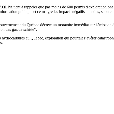
e l'AQLPA tient à rappeler que pas moins de 600 permis d'exploration on
nformation publique et ce malgré les impacts négatifs attendus, si on en
le gouvernement du Québec décrète un moratoire immédiat sur l'émission 
tion des gaz de schiste".
hydrocarbures au Québec, exploration qui pourrait s’avérer catastrop
s.