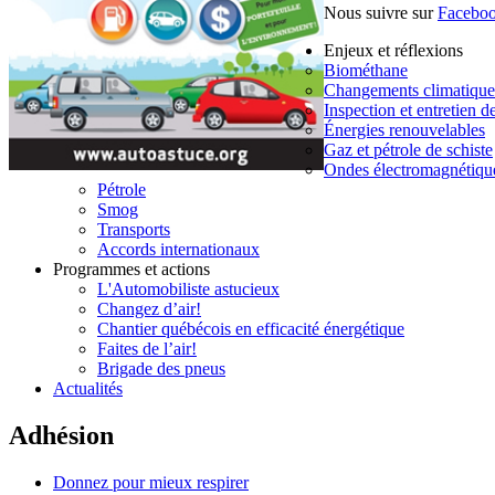
Nous suivre sur
Facebo
Enjeux et réflexions
Biométhane
Changements climatique
Inspection et entretien d
Énergies renouvelables
Gaz et pétrole de schiste
Ondes électromagnétiqu
Pétrole
Smog
Transports
Accords internationaux
Programmes et actions
L'Automobiliste astucieux
Changez d’air!
Chantier québécois en efficacité énergétique
Faites de l’air!
Brigade des pneus
Actualités
Adhésion
Donnez pour mieux respirer