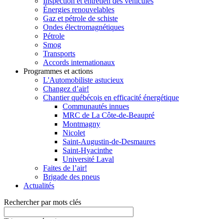
Inspection et entretien des véhicules
Énergies renouvelables
Gaz et pétrole de schiste
Ondes électromagnétiques
Pétrole
Smog
Transports
Accords internationaux
Programmes et actions
L'Automobiliste astucieux
Changez d’air!
Chantier québécois en efficacité énergétique
Communautés innues
MRC de La Côte-de-Beaupré
Montmagny
Nicolet
Saint-Augustin-de-Desmaures
Saint-Hyacinthe
Université Laval
Faites de l’air!
Brigade des pneus
Actualités
Rechercher par mots clés