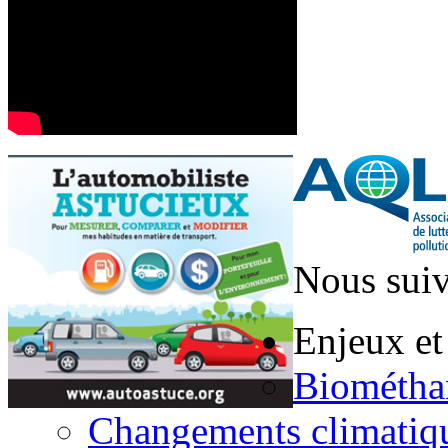
Nous suiv
Enjeux et
Biométha
Changements climatiq