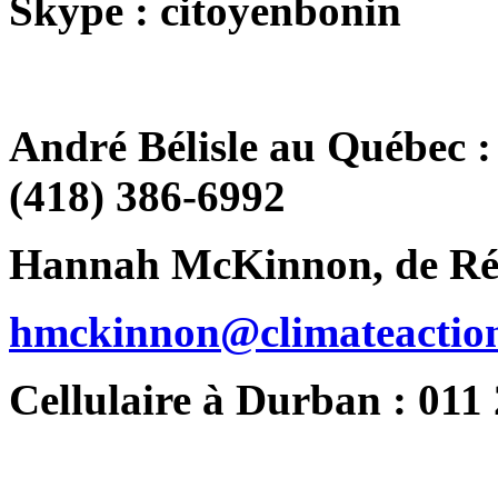
Skype : citoyenbonin
André Bélisle au Québec : 
(418) 386-6992
Hannah McKinnon, de Rés
hmckinnon@climateactio
Cellulaire à Durban : 011