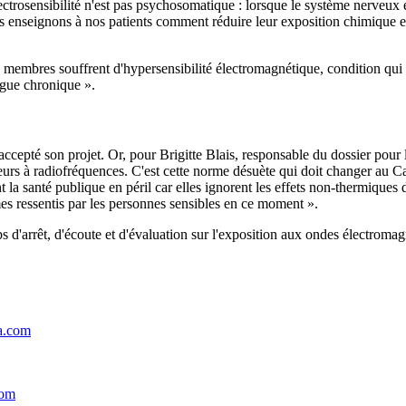
lectrosensibilité n'est pas psychosomatique : lorsque le système nerveu
enseignons à nos patients comment réduire leur exposition chimique et é
membres souffrent d'hypersensibilité électromagnétique, condition qui
tigue chronique ».
 accepté son projet. Or, pour Brigitte Blais, responsable du dossier pou
teurs à radiofréquences. C'est cette norme désuète qui doit changer au 
ent la santé publique en péril car elles ignorent les effets non-thermiqu
es ressentis par les personnes sensibles en ce moment ».
rrêt, d'écoute et d'évaluation sur l'exposition aux ondes électromagné
a.com
com