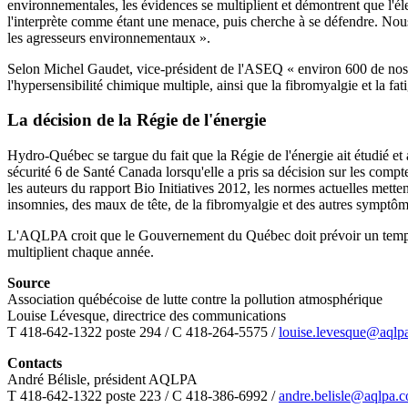
environnementales, les évidences se multiplient et démontrent que l'é
l'interprète comme étant une menace, puis cherche à se défendre. Nous 
les agresseurs environnementaux ».
Selon Michel Gaudet, vice-président de l'ASEQ « environ 600 de nos 
l'hypersensibilité chimique multiple, ainsi que la fibromyalgie et la fa
La décision de la Régie de l'énergie
Hydro-Québec se targue du fait que la Régie de l'énergie ait étudié et
sécurité 6 de Santé Canada lorsqu'elle a pris sa décision sur les comp
les auteurs du rapport Bio Initiatives 2012, les normes actuelles mett
insomnies, des maux de tête, de la fibromyalgie et des autres symptôm
L'AQLPA croit que le Gouvernement du Québec doit prévoir un temps d'a
multiplient chaque année.
Source
Association québécoise de lutte contre la pollution atmosphérique
Louise Lévesque, directrice des communications
T 418-642-1322 poste 294 / C 418-264-5575 /
louise.levesque@aqlp
Contacts
André Bélisle, président AQLPA
T 418-642-1322 poste 223 / C 418-386-6992 /
andre.belisle@aqlpa.