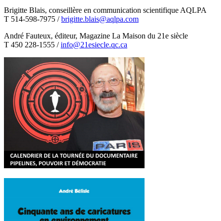
Brigitte Blais, conseillère en communication scientifique AQLPA
T 514-598-7975 /
brigitte.blais@aqlpa.com
André Fauteux, éditeur, Magazine La Maison du 21e siècle
T 450 228-1555 /
info@21esiecle.qc.ca