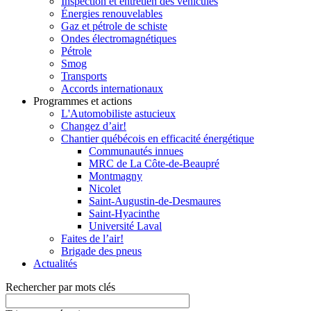
Inspection et entretien des véhicules
Énergies renouvelables
Gaz et pétrole de schiste
Ondes électromagnétiques
Pétrole
Smog
Transports
Accords internationaux
Programmes et actions
L'Automobiliste astucieux
Changez d’air!
Chantier québécois en efficacité énergétique
Communautés innues
MRC de La Côte-de-Beaupré
Montmagny
Nicolet
Saint-Augustin-de-Desmaures
Saint-Hyacinthe
Université Laval
Faites de l’air!
Brigade des pneus
Actualités
Rechercher par mots clés