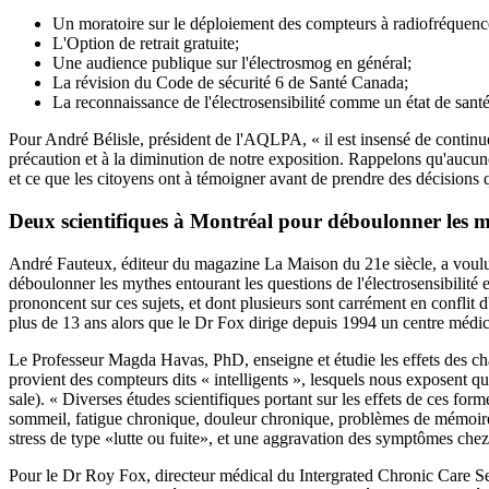
Un moratoire sur le déploiement des compteurs à radiofréquen
L'Option de retrait gratuite;
Une audience publique sur l'électrosmog en général;
La révision du Code de sécurité 6 de Santé Canada;
La reconnaissance de l'électrosensibilité comme un état de santé
Pour André Bélisle, président de l'AQLPA, « il est insensé de continue
précaution et à la diminution de notre exposition. Rappelons qu'aucune
et ce que les citoyens ont à témoigner avant de prendre des décisions
Deux scientifiques à Montréal pour déboulonner les 
André Fauteux, éditeur du magazine La Maison du 21e siècle, a voulu q
déboulonner les mythes entourant les questions de l'électrosensibilité 
prononcent sur ces sujets, et dont plusieurs sont carrément en conflit 
plus de 13 ans alors que le Dr Fox dirige depuis 1994 un centre médic
Le Professeur Magda Havas, PhD, enseigne et étudie les effets des cham
provient des compteurs dits « intelligents », lesquels nous exposent quo
sale). « Diverses études scientifiques portant sur les effets de ces f
sommeil, fatigue chronique, douleur chronique, problèmes de mémoire 
stress de type «lutte ou fuite», et une aggravation des symptômes chez 
Pour le Dr Roy Fox, directeur médical du Intergrated Chronic Care Serv