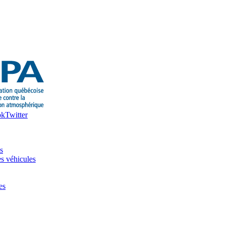
ok
Twitter
s
es véhicules
es