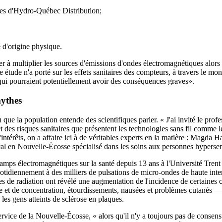
ces d'Hydro-Québec Distribution;
 d'origine physique.
r à multiplier les sources d'émissions d'ondes électromagnétiques alors q
 étude n'a porté sur les effets sanitaires des compteurs, à travers le m
 qui pourraient potentiellement avoir des conséquences graves».
mythes
ue la population entende des scientifiques parler. « J'ai invité le pro
et des risques sanitaires que présentent les technologies sans fil comme 
d'intérêts, on a affaire ici à de véritables experts en la matière : Magda
al en Nouvelle-Écosse spécialisé dans les soins aux personnes hypersen
ps électromagnétiques sur la santé depuis 13 ans à l'Université Trent e
tidiennement à des milliers de pulsations de micro-ondes de haute intensi
ormes de radiation ont révélé une augmentation de l'incidence de certaine
et de concentration, étourdissements, nausées et problèmes cutanés — 
les gens atteints de sclérose en plaques.
ice de la Nouvelle-Écosse, « alors qu'il n'y a toujours pas de consensus 