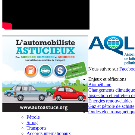
Nous suivre sur
Facebo
Enjeux et réflexions
Biométhane
Changements climatique
Inspection et entretien d
Énergies renouvelables
Gaz et pétrole de schiste
Ondes électromagnétiqu
Pétrole
Smog
Transports
Accords internationaux