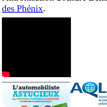
des Phénix
.