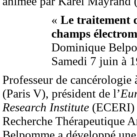
animée par Karel Mayrand 
«
Le traitement 
champs électrom
Dominique Belpom
Samedi 7 juin à 1
Professeur de cancérologie à
(Paris V), président de l’
Eu
Research Institute
(ECERI) e
Recherche Thérapeutique A
Belpomme a développé une 