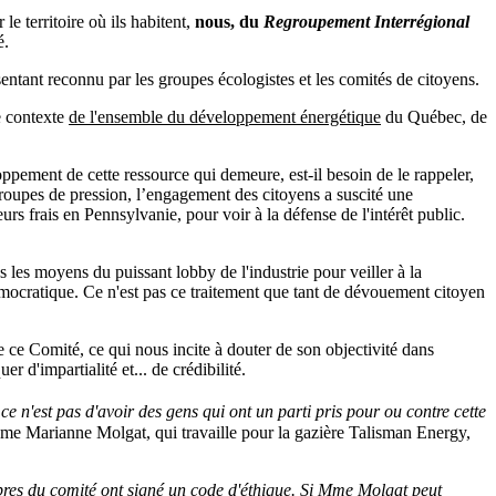
e territoire où ils habitent,
nous, du
Regroupement Interrégional
é.
entant reconnu par les groupes écologistes et les comités de citoyens.
e contexte
de l'ensemble du développement énergétique
du Québec, de
oppement de cette ressource qui demeure, est-il besoin de le rappeler,
 groupes de pression, l’engagement des citoyens a suscité une
rs frais en Pennsylvanie, pour voir à la défense de l'intérêt public.
 les moyens du puissant lobby de l'industrie pour veiller à la
émocratique. Ce n'est pas ce traitement que tant de dévouement citoyen
e ce Comité, ce qui nous incite à douter de son objectivité dans
d'impartialité et... de crédibilité.
, ce n'est pas d'avoir des gens qui ont un parti pris pour ou contre cette
e Marianne Molgat, qui travaille pour la gazière Talisman Energy,
bres du comité ont signé un code d'éthique. Si Mme Molgat peut