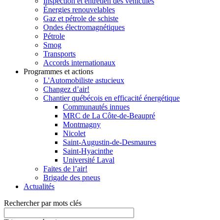
Inspection et entretien des véhicules
Énergies renouvelables
Gaz et pétrole de schiste
Ondes électromagnétiques
Pétrole
Smog
Transports
Accords internationaux
Programmes et actions
L'Automobiliste astucieux
Changez d’air!
Chantier québécois en efficacité énergétique
Communautés innues
MRC de La Côte-de-Beaupré
Montmagny
Nicolet
Saint-Augustin-de-Desmaures
Saint-Hyacinthe
Université Laval
Faites de l’air!
Brigade des pneus
Actualités
Rechercher par mots clés