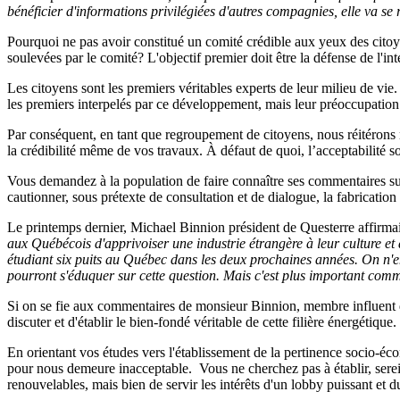
bénéficier d'informations privilégiées d'autres compagnies, elle va se r
Pourquoi ne pas avoir constitué un comité crédible aux yeux des citoye
soulevées par le comité? L'objectif premier doit être la défense de l'int
Les citoyens sont les premiers véritables experts de leur milieu de vie.
les premiers interpelés par ce développement, mais leur préoccupation do
Par conséquent, en tant que regroupement de citoyens, nous réitérons
la crédibilité même de vos travaux. À défaut de quoi, l’acceptabilité
Vous demandez à la population de faire connaître ses commentaires sur 
cautionner, sous prétexte de consultation et de dialogue, la fabrication 
Le printemps dernier, Michael Binnion président de Questerre affirma
aux Québécois d'apprivoiser une industrie étrangère à leur culture et 
étudiant six puits au Québec dans les deux prochaines années. On n'e
pourront s'éduquer sur cette question. Mais c'est plus important comm
Si on se fie aux commentaires de monsieur Binnion, membre influent d
discuter et d'établir le bien-fondé véritable de cette filière énergétique.
En orientant vos études vers l'établissement de la pertinence socio-éc
pour nous demeure inacceptable. Vous ne cherchez pas à établir, serein
renouvelables, mais bien de servir les intérêts d'un lobby puissant et d