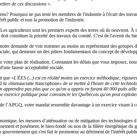
etirer de ces discussions
».
ns? Pourquoi ne pas tenir les membres de l'industrie à l'écart des trava
érêt public et non la promotion de l'industrie.
 Les agriculteurs sont les premiers experts des terres où ils oeuvrent. À 
it constituer la priorité des travaux du comité. C'est de l'avenir du bien
 notre demande de voir nommer au moins un représentant des groupes de 
 sociale, qui demeure un des piliers fondamentaux du concept de dévelop
votre plan de réalisation. Constatant les délais que vous imposez, nous
d'une fausse acceptabilité sociale.
it que «
L'ÉES (...) est en réalité moins un exercice méthodique, rigoureu
à la «
bureaucratie francophone
» de se mettre à l'heure de cette technol
n apprendra pas plus que ce qu'on a appris en forant 40 000 puits aill
e exercice politique pour convaincre les Québécois qu'on peut exploite
e l’APGQ, votre mandat ressemble davantage à un exercice visant à conv
onomique, les mesures d’atténuation ou de mitigation des technologies d’
ement et posément, le bien-fondé ou non de la filière énergétique du gaz
u gouvernement qui s'en fait le promoteur au détriment de l'intérêt publi