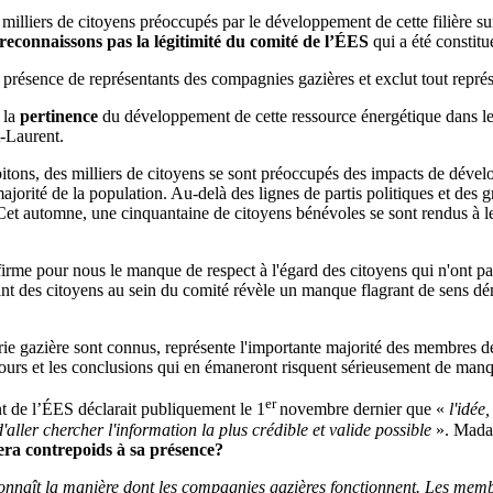
lliers de citoyens préoccupés par le développement de cette filière sur l
connaissons pas la légitimité du comité de l’ÉES
qui a été constitu
 présence de représentants des compagnies gazières et exclut tout représ
 la
pertinence
du développement de cette ressource énergétique dans l
t-Laurent.
abitons, des milliers de citoyens se sont préoccupés des impacts de dével
majorité de la population. Au-delà des lignes de partis politiques et des
Cet automne, une cinquantaine de citoyens bénévoles se sont rendus à leu
firme pour nous le manque de respect à l'égard des citoyens qui n'ont pas
tant des citoyens au sein du comité révèle un manque flagrant de sens d
trie gazière sont connus, représente l'importante majorité des membres d
urs et les conclusions qui en émaneront risquent sérieusement de manquer 
er
t de l’ÉES déclarait publiquement le 1
novembre dernier que «
l'idée
aller chercher l'information la plus crédible et valide possible
». Madam
era contrepoids à sa présence?
 connaît la manière dont les compagnies gazières fonctionnent. Les mem