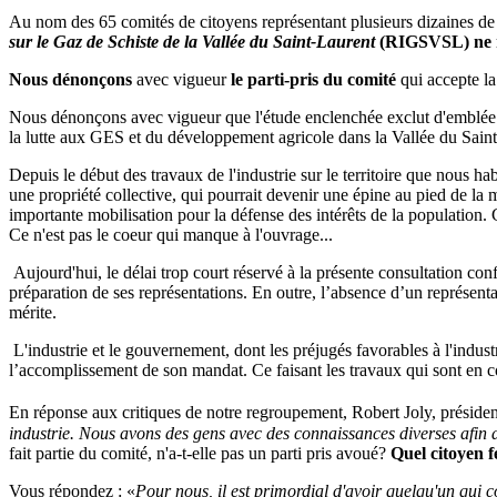
Au nom des 65 comités de citoyens représentant plusieurs dizaines de mi
sur le Gaz de Schiste de la Vallée du Saint-Laurent
(RIGSVSL) ne re
Nous dénonçons
avec vigueur
le parti-pris du comité
qui accepte la
Nous dénonçons avec vigueur que l'étude enclenchée exclut d'emblée
la lutte aux GES et du développement agricole dans la Vallée du Sain
Depuis le début des travaux de l'industrie sur le territoire que nous h
une propriété collective, qui pourrait devenir une épine au pied de la 
importante mobilisation pour la défense des intérêts de la population. 
Ce n'est pas le coeur qui manque à l'ouvrage...
Aujourd'hui, le délai trop court réservé à la présente consultation con
préparation de ses représentations. En outre, l’absence d’un représen
mérite.
L'industrie et le gouvernement, dont les préjugés favorables à l'indus
l’accomplissement de son mandat. Ce faisant les travaux qui sont en co
En réponse aux critiques de notre regroupement, Robert Joly, présiden
industrie. Nous avons des gens avec des connaissances diverses afin d'
fait partie du comité, n'a-t-elle pas un parti pris avoué?
Quel citoyen f
Vous répondez : «
Pour nous, il est primordial d'avoir quelqu'un qui