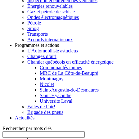
Inspection et entretien des véhicules
Énergies renouvelables
Gaz et pétrole de schiste
Ondes électromagnétiques
Pétrole
Smog
Transports
Accords internationaux
Programmes et actions
L'Automobiliste astucieux
Changez d’air!
Chantier québécois en efficacité énergétique
Communautés innues
MRC de La Côte-de-Beaupré
Montmagny
Nicolet
Saint-Augustin-de-Desmaures
Saint-Hyacinthe
Université Laval
Faites de l’air!
Brigade des pneus
Actualités
Rechercher par mots clés