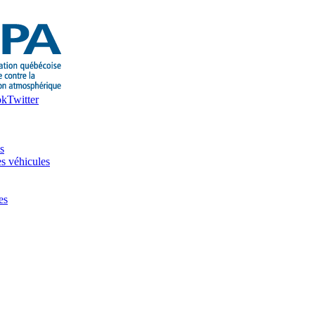
ok
Twitter
s
es véhicules
es