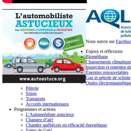
Nous suivre sur
Facebo
Enjeux et réflexions
Biométhane
Changements climatique
Inspection et entretien d
Énergies renouvelables
Gaz et pétrole de schiste
Ondes électromagnétiqu
Pétrole
Smog
Transports
Accords internationaux
Programmes et actions
L'Automobiliste astucieux
Changez d’air!
Chantier québécois en efficacité énergétique
Faites de l’air!