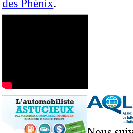
des Phénix
.
Nous suiv