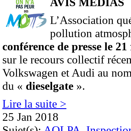
AVIS MÉDIAS
L’Association qué
pollution atmosp
conférence de presse le 21
sur le recours collectif réc
Volkswagen et Audi au nom d
du «
dieselgate
».
Lire la suite >
25 Jan 2018
Sujet(s):
AQLPA
,
Inspectio