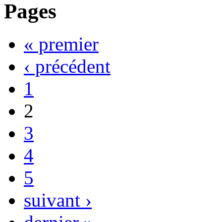
Pages
« premier
‹ précédent
1
2
3
4
5
suivant ›