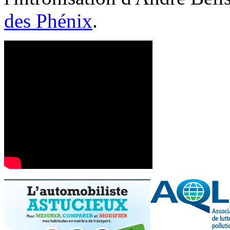
des Phénix
.