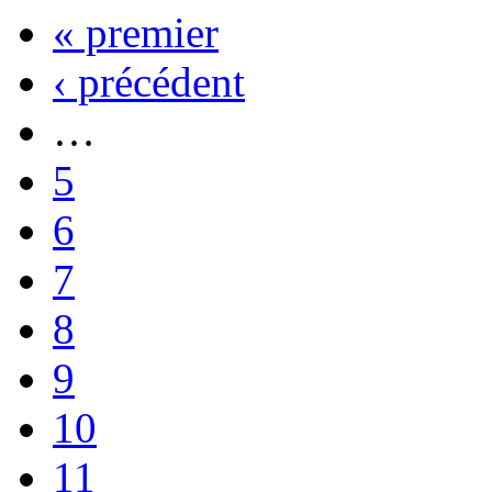
« premier
‹ précédent
…
5
6
7
8
9
10
11