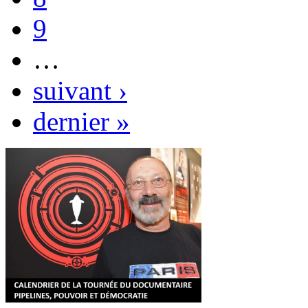
9
…
suivant ›
dernier »