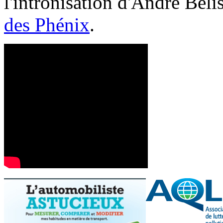
l'intronisation d'André Bél
des Phénix
.