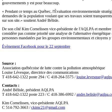
gouvernements y est pour beaucoup.
« Pendant ce temps au Québec, l'Évaluation environnementale stratégique
demandes de la population voulant que ses travaux soient transparents e
sur son site.» soutient André Bélisle.
De son côté Kim Cornelissen vice-présidente de l'AQLPA et membre du Co
considère pas comme priorité une analyse de l'alternative énergétique –
personnes mandatées par les groupes environnementaux et citoyens y s
Évènement Facebook pour le 22 septembre
Source :
Association québécoise de lutte contre la pollution atmosphérique
Louise Lévesque, directrice des communications
T 418-642-1322 poste 294 / C 418-264-5575 /
louise.levesque@aqlp
Contacts :
André Bélisle, président AQLPA
T 418-642-1322 poste 223 / C 418-386-6992 /
andre.belisle@aqlpa.
Kim Cornelissen, vice-présidente AQLPA
C 514-792-3663 /
ckimc21@gmail.com