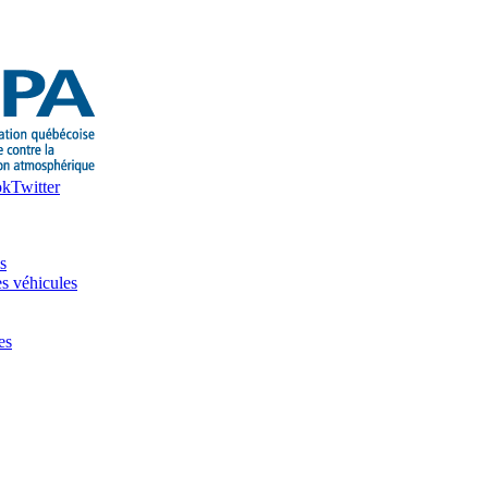
ok
Twitter
s
es véhicules
es