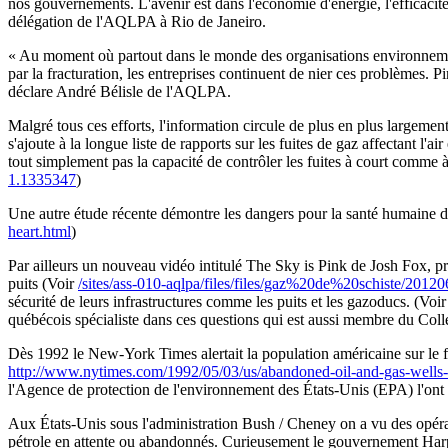
nos gouvernements. L'avenir est dans l'économie d'énergie, l'efficacité
délégation de l'AQLPA à Rio de Janeiro.
« Au moment où partout dans le monde des organisations environnementa
par la fracturation, les entreprises continuent de nier ces problèmes. P
déclare André Bélisle de l'AQLPA.
Malgré tous ces efforts, l'information circule de plus en plus largem
s'ajoute à la longue liste de rapports sur les fuites de gaz affectant l'
tout simplement pas la capacité de contrôler les fuites à court comme à
1.1335347
)
Une autre étude récente démontre les dangers pour la santé humaine de
heart.html
)
Par ailleurs un nouveau vidéo intitulé The Sky is Pink de Josh Fox, 
puits (Voir
/sites/ass-010-aqlpa/files/files/gaz%20de%20schiste/2012
sécurité de leurs infrastructures comme les puits et les gazoducs. (Vo
québécois spécialiste dans ces questions qui est aussi membre du Collec
Dès 1992 le New-York Times alertait la population américaine sur le fai
http://www.nytimes.com/1992/05/03/us/abandoned-oil-and-gas-wells
l'Agence de protection de l'environnement des États-Unis (EPA) l'ont
Aux États-Unis sous l'administration Bush / Cheney on a vu des opérat
pétrole en attente ou abandonnés. Curieusement le gouvernement Harper