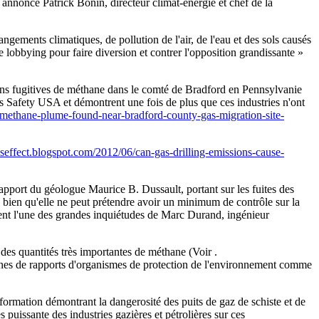
» annonce Patrick Bonin, directeur climat-énergie et chef de la
ments climatiques, de pollution de l'air, de l'eau et des sols causés
de lobbying pour faire diversion et contrer l'opposition grandissante »
ions fugitives de méthane dans le comté de Bradford en Pennsylvanie
r Gas Safety USA et démontrent une fois de plus que ces industries n'ont
e-methane-plume-found-near-bradford-county-gas-migration-site-
useffect.blogspot.com/2012/06/can-gas-drilling-emissions-cause-
pport du géologue Maurice B. Dussault, portant sur les fuites des
ès bien qu'elle ne peut prétendre avoir un minimum de contrôle sur la
ent l'une des grandes inquiétudes de Marc Durand, ingénieur
 des quantités très importantes de méthane (Voir .
ines de rapports d'organismes de protection de l'environnement comme
ormation démontrant la dangerosité des puits de gaz de schiste et de
uissante des industries gazières et pétrolières sur ces