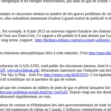
 énergétique et les énergies renouvelables, pas dans les gaz de schiste 
les et citoyennes mettent en lumière de très graves problèmes de change
ire, elles redoublent maintenant d'ardeur à grand renfort de publicité et 
ent. Par exemple, le 8 juin 2012 un nouveau rapport d'analyse des émiss
air et l'eau aux États-Unis. Ce rapport a été publiés le 8 juin dernier pa
 long terme. (rapport :
http://thetimes-tribune.com/news/study-airborn
s émissions atmosphériques liées à cette industrie. (Voir
http://marcell
producteur de GASLAND, rend public des documents internes, dont le ra
0629_whyoilwellsleak.pdf
, démontrant clairement que l'industrie sait tr
ir The Sky is Pink - Josh Fox
http://vimeo.com/44367635
). C'est égalem
tif scientifique sur la question du gaz de schiste.
t que des centaines de milliers de puits de gaz et pétrole laissaient fuir
-become-pollution-portals.html?src=pm%29
. Depuis vingt ans des diza
 démontré régulièrement, en vain.
ions de censure et d'élimination des sites gouvernementaux de toute inf
 fait maintenant de même au Canada. L'influence omniprésente et très p