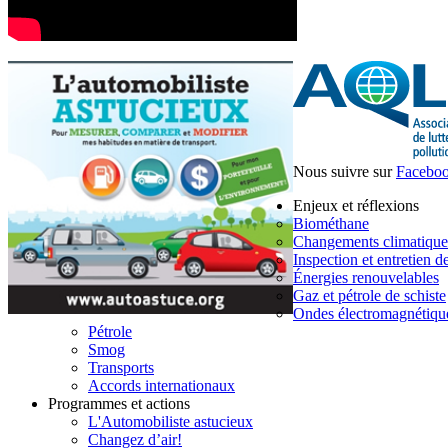
Nous suivre sur
Facebo
Enjeux et réflexions
Biométhane
Changements climatique
Inspection et entretien d
Énergies renouvelables
Gaz et pétrole de schiste
Ondes électromagnétiqu
Pétrole
Smog
Transports
Accords internationaux
Programmes et actions
L'Automobiliste astucieux
Changez d’air!