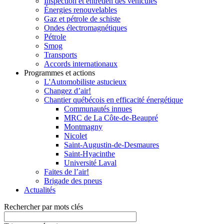
Inspection et entretien des véhicules
Énergies renouvelables
Gaz et pétrole de schiste
Ondes électromagnétiques
Pétrole
Smog
Transports
Accords internationaux
Programmes et actions
L'Automobiliste astucieux
Changez d’air!
Chantier québécois en efficacité énergétique
Communautés innues
MRC de La Côte-de-Beaupré
Montmagny
Nicolet
Saint-Augustin-de-Desmaures
Saint-Hyacinthe
Université Laval
Faites de l’air!
Brigade des pneus
Actualités
Rechercher par mots clés