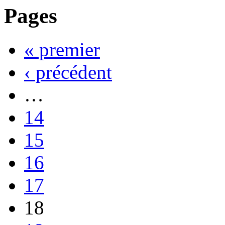
Pages
« premier
‹ précédent
…
14
15
16
17
18