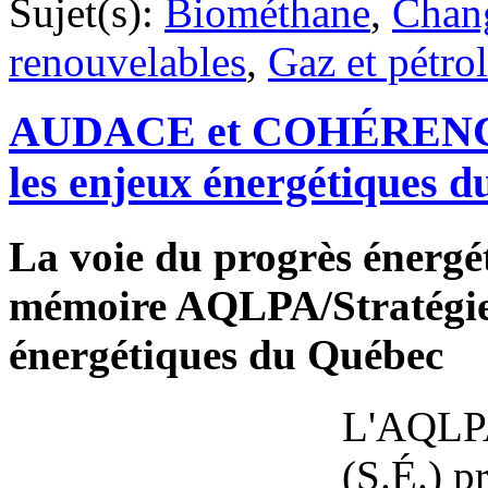
Sujet(s):
Biométhane
,
Chan
renouvelables
,
Gaz et pétrol
AUDACE et COHÉRENCE
les enjeux énergétiques 
La voie du progrès énergé
mémoire AQLPA/Stratégies
énergétiques du Québec
L'AQLPA
(S.É.) p