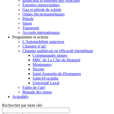
Inspection et entretien des véhicules
Énergies renouvelables
Gaz et pétrole de schiste
Ondes électromagnétiques
Pétrole
Smog
Transports
Accords internationaux
Programmes et actions
L'Automobiliste astucieux
Changez d’air!
Chantier québécois en efficacité énergétique
Communautés innues
MRC de La Côte-de-Beaupré
Montmagny
Nicolet
Saint-Augustin-de-Desmaures
Saint-Hyacinthe
Université Laval
Faites de l’air!
Brigade des pneus
Actualités
Rechercher par mots clés