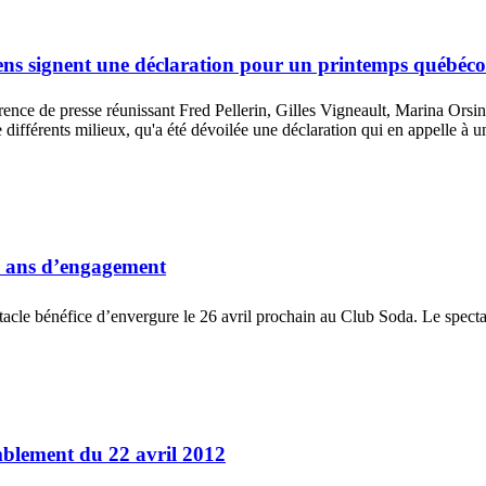
yens signent une déclaration pour un printemps québéco
érence de presse réunissant Fred Pellerin, Gilles Vigneault, Marina Or
différents milieux, qu'a été dévoilée une déclaration qui en appelle à 
30 ans d’engagement
tacle bénéfice d’envergure le 26 avril prochain au Club Soda. Le specta
mblement du 22 avril 2012