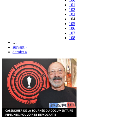
100
101
102
103
104
105
106
107
108
…
suivant ›
dernier »