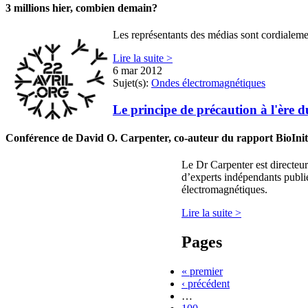
3 millions hier, combien demain?
Les représentants des médias sont cordialeme
Lire la suite >
6 mar 2012
Sujet(s):
Ondes électromagnétiques
Le principe de précaution à l'ère d
Conférence de David O. Carpenter, co-auteur du rapport BioInit
Le Dr Carpenter est directeur
d’experts indépendants publié
électromagnétiques.
Lire la suite >
Pages
« premier
‹ précédent
…