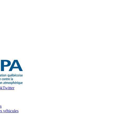
ok
Twitter
s
es véhicules