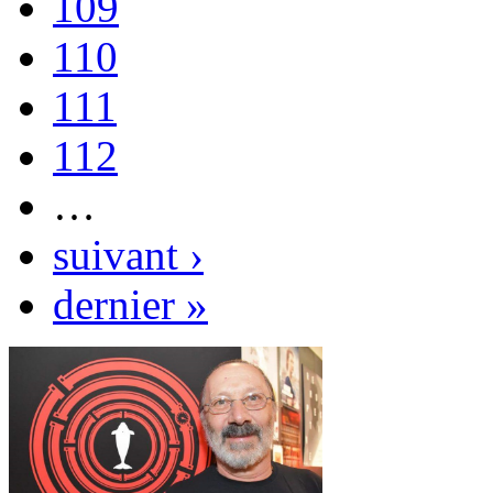
109
110
111
112
…
suivant ›
dernier »