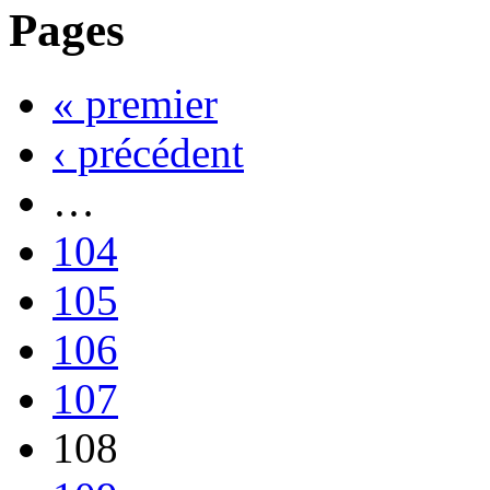
Pages
« premier
‹ précédent
…
104
105
106
107
108