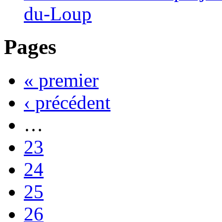
du-Loup
Pages
« premier
‹ précédent
…
23
24
25
26