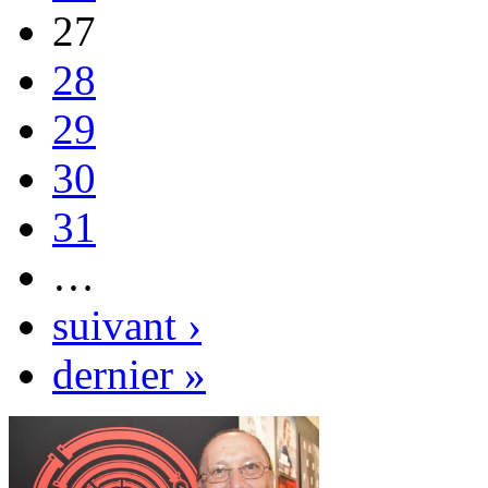
27
28
29
30
31
…
suivant ›
dernier »