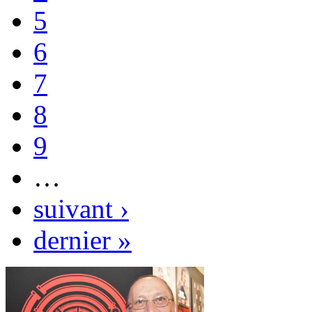
5
6
7
8
9
…
suivant ›
dernier »