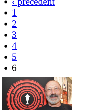
‹ précédent
1
2
3
4
5
6