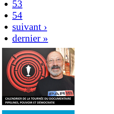
53
54
suivant ›
dernier »