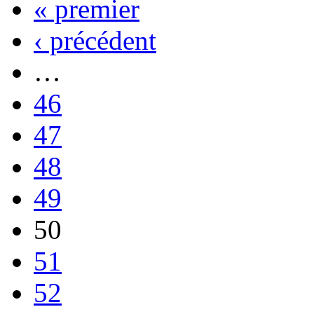
« premier
‹ précédent
…
46
47
48
49
50
51
52