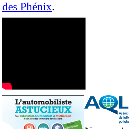
des Phénix
.